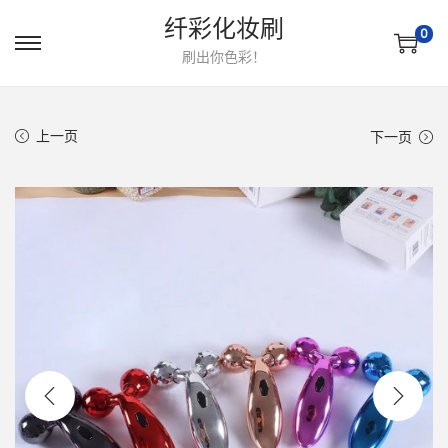
纤彩化妆刷
0
转
跳
刷出你色彩！
到
到
导
内
上一页
下一页
航
容