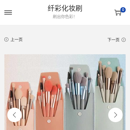
纤彩化妆刷
0
转
跳
刷出你色彩！
到
到
导
内
上一页
下一页
航
容