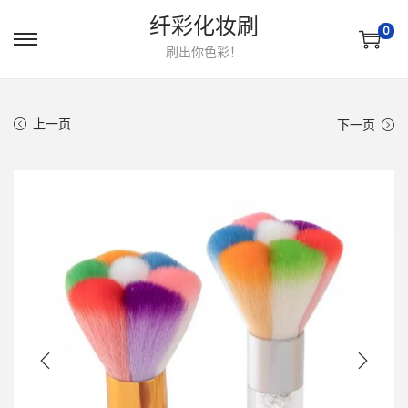
纤彩化妆刷
0
转
跳
刷出你色彩！
到
到
导
内
上一页
下一页
航
容