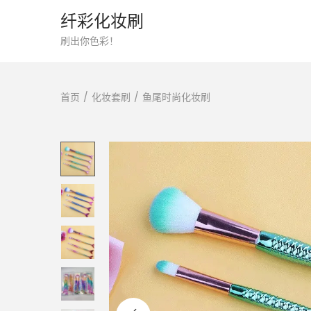
纤彩化妆刷
转
跳
刷出你色彩！
到
到
导
内
首页
/
化妆套刷
/
鱼尾时尚化妆刷
航
容