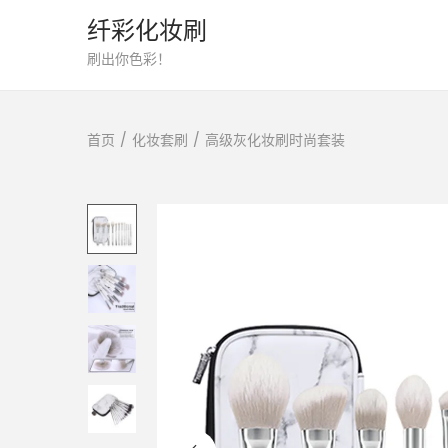
纤彩化妆刷
转
跳
刷出你色彩！
到
到
导
内
首页
/
化妆套刷
/
高级灰化妆刷时尚套装
航
容