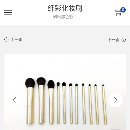
纤彩化妆刷
0
转
跳
刷出你色彩！
到
到
导
内
上一页
下一页
航
容