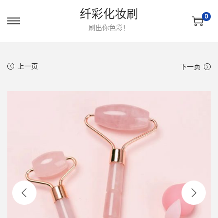
纤彩化妆刷
0
转
跳
刷出你色彩！
到
到
导
内
上一页
下一页
航
容