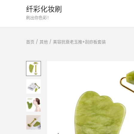
纤彩化妆刷
转
跳
刷出你色彩！
到
到
导
内
首页
/
其他
/
美容抗衰老玉推+刮痧板套装
航
容