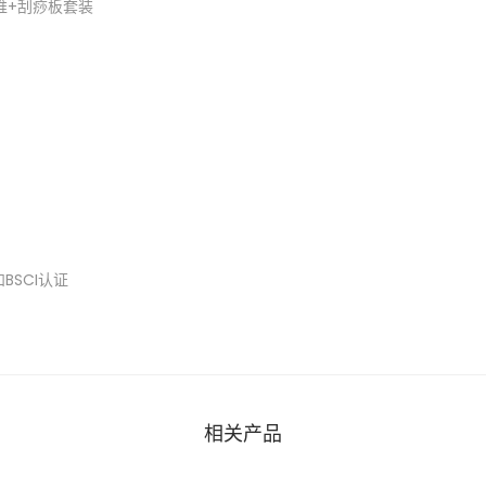
推+刮痧板套装
BSCI认证
相关产品