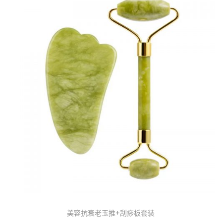
美容抗衰老玉推+刮痧板套装