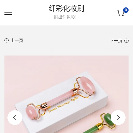
纤彩化妆刷
0
转
跳
刷出你色彩！
到
到
导
内
上一页
下一页
航
容