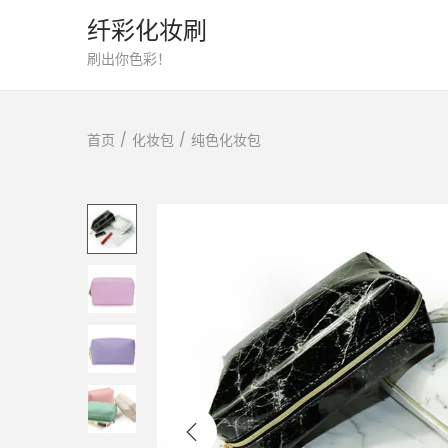
纤彩化妆刷
转
跳
刷出你色彩！
到
到
导
内
首页
/
化妆包
/
纯色化妆包
航
容