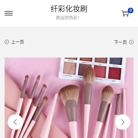
纤彩化妆刷
0
转
跳
刷出你色彩！
到
到
导
内
上一页
下一页
航
容