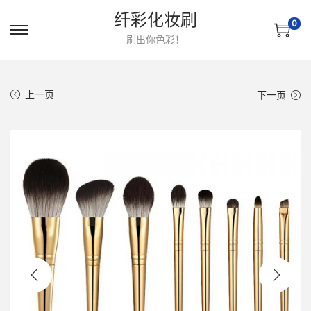
纤彩化妆刷
0
转
跳
刷出你色彩！
到
到
导
内
上一页
下一页
航
容